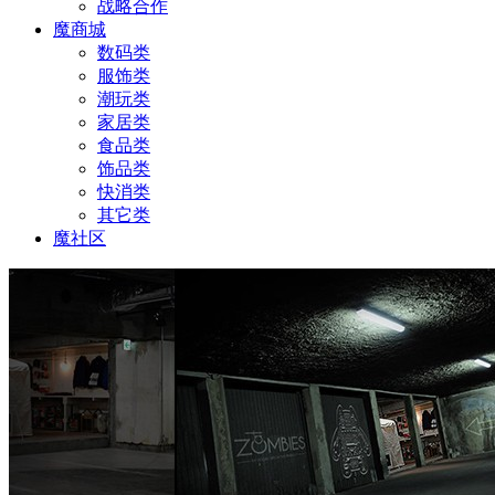
战略合作
魔商城
数码类
服饰类
潮玩类
家居类
食品类
饰品类
快消类
其它类
魔社区